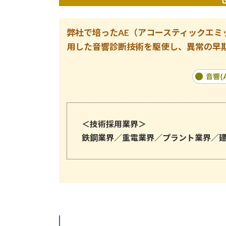
弊社で培ったAE（アコースティックエ
用した音響診断技術を駆使し、異常の早
＜
技術採用業界
＞
鉄鋼業界／重電業界／プラント業界／