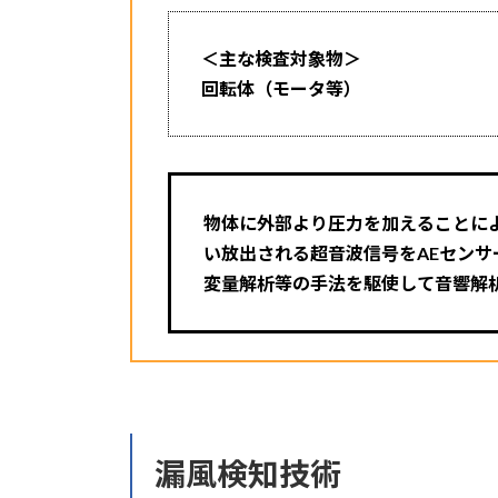
＜主な検査対象物＞
回転体（モータ等）
物体に外部より圧力を加えることに
い
放出される超音波信号をAEセン
変量解析等の手法を駆使して音響解
漏風検知技術