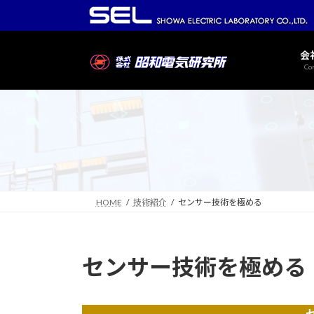
コ
ナ
ン
ビ
テ
ゲ
会
ン
ー
Co
ツ
シ
へ
ョ
ス
ン
キ
に
ッ
移
プ
動
HOME
技術紹介
センサー技術を極める
センサー技術を極める